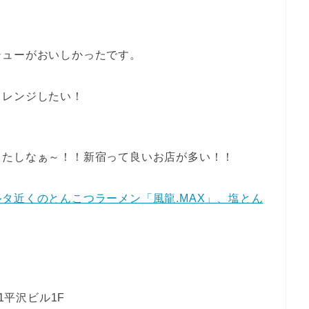
シューがおいしかったです。
ャレンジしたい！
ったしなぁ～！！新宿って良いお店が多い！！
タ近くのとんこつラーメン「風龍.MAX」、塩とん
1平沢ビル1F