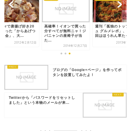
itterで唐揚げ好き20
高確率！イオンで買った
週刊「孤独のトップ
集まった「からあげつ
分すべてが無料ニャ！ジ
ュ グルメレポ」、第
う会」、大...
バニャンの座椅子が当
回はほうれん草たっぷ.
た...
2012年2月12日
2013年1
2014年12月27日
ブログの「Google+ページ」を作ってボ
タンを設置してみたよ！
Twitterから「パスワードをリセットし
ました」という本物のメールが来...