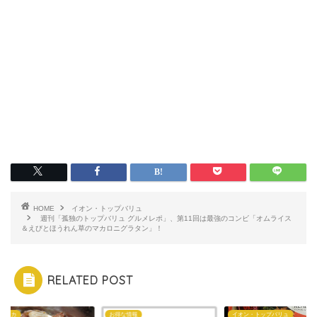
HOME
イオン・トップバリュ
週刊「孤独のトップバリュ グルメレポ」、第11回は最強のコンビ「オムライス
＆えびとほうれん草のマカロニグラタン」！
RELATED POST
:アスカ
お得な情報
イオン・トップバリュ