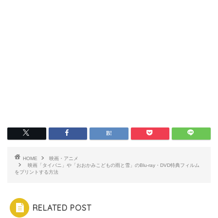
HOME
映画・アニメ
映画「タイバニ」や「おおかみこどもの雨と雪」のBlu-ray・DVD特典フィルム
をプリントする方法
RELATED POST