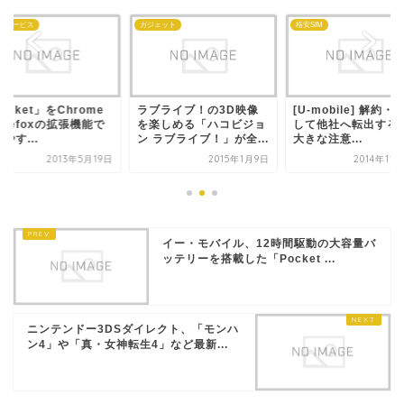
なサービス
ガジェット
格安SIM
ocket」をChrome
ラブライブ！の3D映像
[U-mobile] 解約・
irefoxの拡張機能で
を楽しめる「ハコビジョ
して他社へ転出する
やす...
ン ラブライブ！」が全...
大きな注意...
2013年5月19日
2015年1月9日
2014年11
イー・モバイル、12時間駆動の大容量バ
ッテリーを搭載した「Pocket ...
ニンテンドー3DSダイレクト、「モンハ
ン4」や「真・女神転生4」など最新...