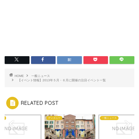
HOME
一般ニュース
【イベント情報】2013年５月・６月に開催の注目イベント一覧
RELATED POST
ハン
ディズニー
一般ニュース