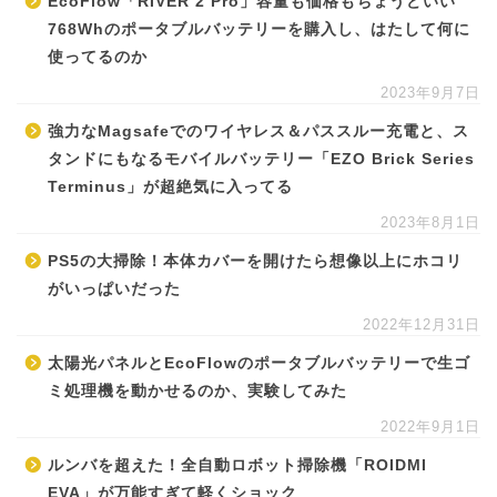
EcoFlow「RIVER 2 Pro」容量も価格もちょうどいい
768Whのポータブルバッテリーを購入し、はたして何に
使ってるのか
2023年9月7日
強力なMagsafeでのワイヤレス＆パススルー充電と、ス
タンドにもなるモバイルバッテリー「EZO Brick Series
Terminus」が超絶気に入ってる
2023年8月1日
PS5の大掃除！本体カバーを開けたら想像以上にホコリ
がいっぱいだった
2022年12月31日
太陽光パネルとEcoFlowのポータブルバッテリーで生ゴ
ミ処理機を動かせるのか、実験してみた
2022年9月1日
ルンバを超えた！全自動ロボット掃除機「ROIDMI
EVA」が万能すぎて軽くショック