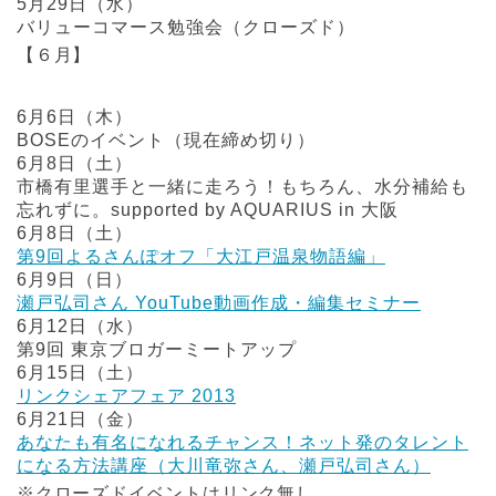
5月29日（水）
バリューコマース勉強会（クローズド）
【６月】
6月6日（木）
BOSEのイベント（現在締め切り）
6月8日（土）
市橋有里選手と一緒に走ろう！もちろん、水分補給も
忘れずに。supported by AQUARIUS in 大阪
6月8日（土）
第9回よるさんぽオフ「大江戸温泉物語編」
6月9日（日）
瀬戸弘司さん YouTube動画作成・編集セミナー
6月12日（水）
第9回 東京ブロガーミートアップ
6月15日（土）
リンクシェアフェア 2013
6月21日（金）
あなたも有名になれるチャンス！ネット発のタレント
になる方法講座（大川竜弥さん、瀬戸弘司さん）
※クローズドイベントはリンク無し