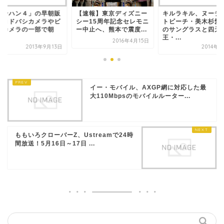
モンハン４」の早朝販
【速報】東京ディズニー
キルラキル、ヌーデ
、ヨドバシカメラやビ
シー15周年記念セレモニ
トビーチ・美木杉愛
クカメラの一部で朝
ー中止へ、熊本で震度...
のサングラスと四天
.
王・...
2016年4月15日
2013年9月13日
2014年
イー・モバイル、AXGP網に対応した最
大110Mbpsのモバイルルーター...
ももいろクローバーZ、Ustreamで24時
間放送！5月16日～17日 ...