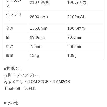
サブカメ
210万画素
190万画素
ラ
バッテリ
2600mAh
2100mAh
ー
高さ
136.6mm
136.6mm
幅
69.8mm
70.6mm
厚さ
7.9mm
8.99mm
重量
134g
139g
■共通項目
有機ELディスプレイ
内蔵メモリ：ROM 32GB・RAM2GB
Bluetooth 4.0+LE
■その他