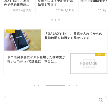
ALAXY S3」、わず
を買うには？予約受付は
mini Retinaモデルを.
48分で予約販売終...
先着３万名！
2012年6月13日
2013年9月11日
2014年5
「GALAXY S4」、電源を入れてからの
起動時間を動画でお見せします
ドコモ発表会にゲスト登壇した橋本愛が
暗いとTwitterで話題に 本当は...