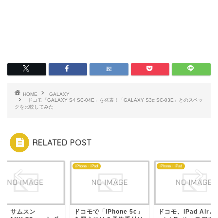
HOME
GALAXY
ドコモ「GALAXY S4 SC-04E」を発表！「GALAXY S3α SC-03E」とのスペッ
クを比較してみた
RELATED POST
id
iPhone・iPad
iPhone・iPad
っ！ サムスン
ドコモで「iPhone 5c」
ドコモ、iPad Airとi