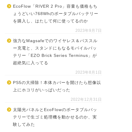
EcoFlow「RIVER 2 Pro」容量も価格もち
ょうどいい768Whのポータブルバッテリー
を購入し、はたして何に使ってるのか
2023年9月7日
強力なMagsafeでのワイヤレス＆パススル
ー充電と、スタンドにもなるモバイルバッ
テリー「EZO Brick Series Terminus」が
超絶気に入ってる
2023年8月1日
PS5の大掃除！本体カバーを開けたら想像以
上にホコリがいっぱいだった
2022年12月31日
太陽光パネルとEcoFlowのポータブルバッ
テリーで生ゴミ処理機を動かせるのか、実
験してみた