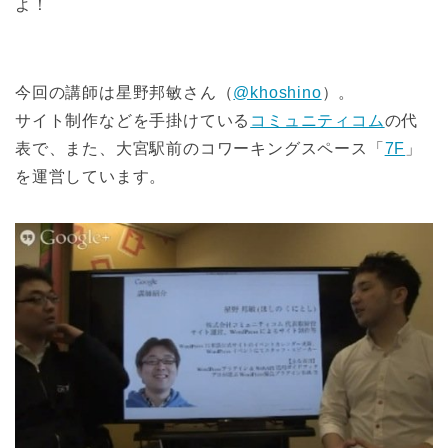
よ！
今回の講師は星野邦敏さん（
@khoshino
）。
サイト制作などを手掛けている
コミュニティコム
の代
表で、また、大宮駅前のコワーキングスペース「
7F
」
を運営しています。