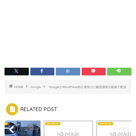
HOME
Google
GoogleがWordPress初心者向けに解説講座を動画で配信
RELATED POST
Press
WordPress
WordPress