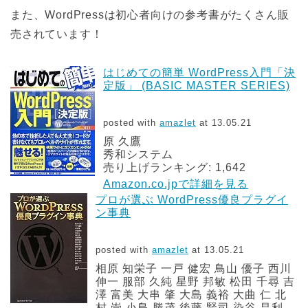
また、WordPressは初心者向けの参考書がたくさん販
売されています！
はじめての簡単 WordPress入門「決
定版」 (BASIC MASTER SERIES)
posted with
amazlet
at 13.05.21
原 久鷹
秀和システム
売り上げランキング: 1,642
Amazon.co.jpで詳細を見る
プロが選ぶ WordPress優良プラグイ
ン事典
posted with
amazlet
at 13.05.21
相原 知栄子 一戸 健宏 鳥山 優子 西川
伸一 服部 久純 星野 邦敏 松田 千尋 吉
澤 富美 大串 肇 大島 義裕 大曲 仁 北
村 崇 小島 勝茂 後藤 賢司 染谷 昌利