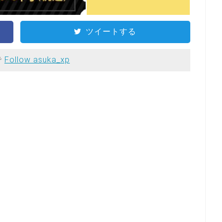
ツイートする
で
Follow asuka_xp