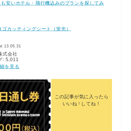
りも安いホテル・飛行機込みのプランを探してみ
ロゴカッティングシート（蛍光）
t 13.05.31
株式会社
5,011
で詳細を見る
この記事が気に入ったら
いいね ! してね！