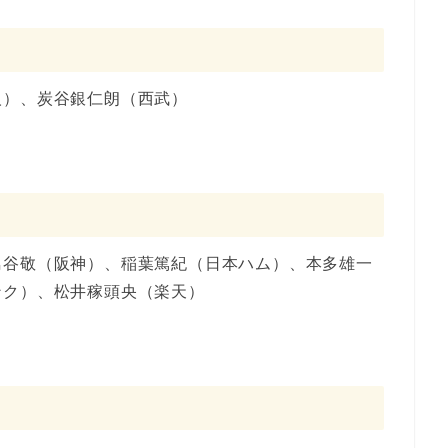
人）、炭谷銀仁朗（西武）
鳥谷敬（阪神）、稲葉篤紀（日本ハム）、本多雄一
ンク）、松井稼頭央（楽天）