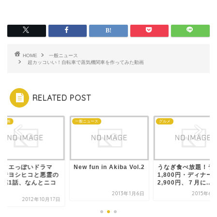
HOME
一般ニュース
超カッコいい！自転車で蒸気機関車を作ってみた動画
RELATED POST
・動画
一般ニュース
グルメ
ラクエっぽいドラマ
New fun in Akiba Vol.2
うなぎ食べ放題！ラ
勇者ヨシヒコと悪霊の
1,800円・ディナー
」第1話、なんとニコ
2,900円、７月に...
.
2013年1月6日
2015年6
2012年10月17日