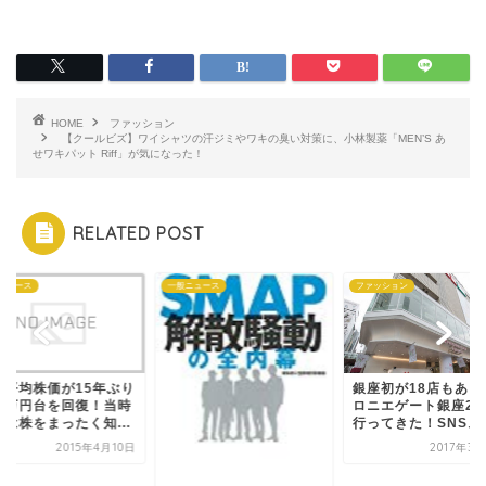
HOME
ファッション
【クールビズ】ワイシャツの汗ジミやワキの臭い対策に、小林製薬「MEN’S あ
せワキパット Riff」が気になった！
RELATED POST
ニュース
一般ニュース
ファッション
経平均株価が15年ぶり
銀座初が18店もある
２万円台を回復！当時
ロニエゲート銀座2
僕は株をまったく知...
行ってきた！SNSス..
2015年4月10日
2017年3