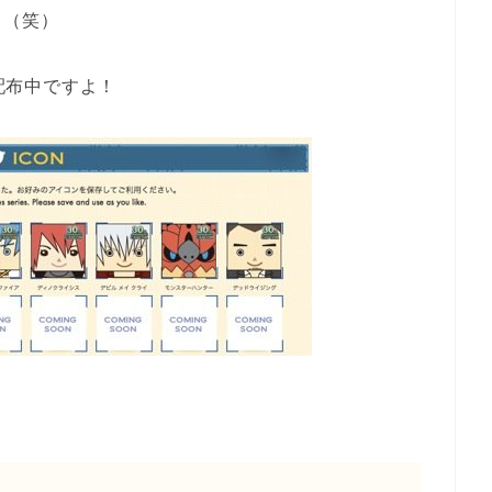
も（笑）
ド配布中ですよ！