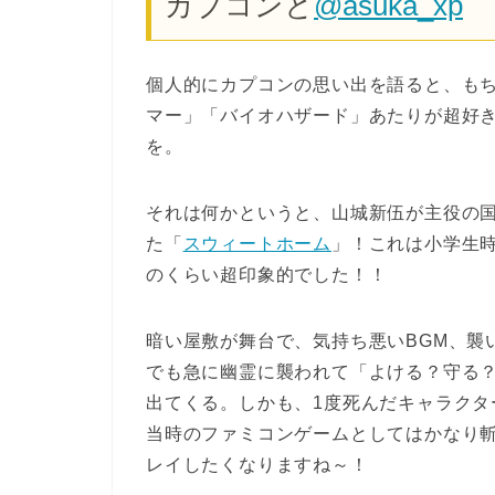
カプコンと
@asuka_xp
個人的にカプコンの思い出を語ると、もち
マー」「バイオハザード」あたりが超好
を。
それは何かというと、山城新伍が主役の
た「
スウィートホーム
」！これは小学生
のくらい超印象的でした！！
暗い屋敷が舞台で、気持ち悪いBGM、襲
でも急に幽霊に襲われて「よける？守る
出てくる。しかも、1度死んだキャラクタ
当時のファミコンゲームとしてはかなり
レイしたくなりますね～！