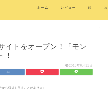
ホーム
レビュー
旅
写
念サイトをオープン！「モン
～！
2013年6月11日
告から収益を得ることがあります