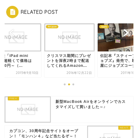
RELATED POST
e
Amazon
Apple
表「iPad mini
クリスマス期間にプレゼ
伝記本『スティーブ
」、超軽くて価格は
ントを深夜2時まで配送
ョブズ』発売で、駅
,800円～（...
してくれるAmazon...
屋にジョブズコーナ
2015年9月10日
2016年12月22日
2011年10
新型MacBook Airをオンラインでカス
タマイズして買いました～♪
カプコン、30周年記念サイトをオープ
ン！「モンハン４」など当たるぞ～！