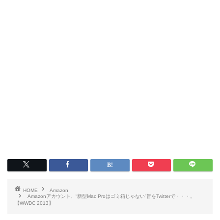
HOME
Amazon
Amazonアカウント、“新型Mac Proはゴミ箱じゃない”旨をTwitterで・・・。
【WWDC 2013】