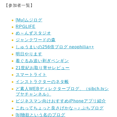
【参加者一覧】
[Mu]ムジログ
RPGLIFE
め～んずスタジオ
ジャンクワードの森
しゅうまいの256倍ブログ neophilia++
明日やります
着ぐるみ追い剥ぎペンギン
21世紀お取り寄せレビュー
スマートライト
インストラクターのネタ帳
ど素人WEBディレクターブログ、（sibch.tvシ
ブヤチャンネル）
ビジネスマン向けおすすめiPhoneアプリ紹介
これってちょっと良さげかな～♪ ぷちブログ
[b]物欲という名のブログ