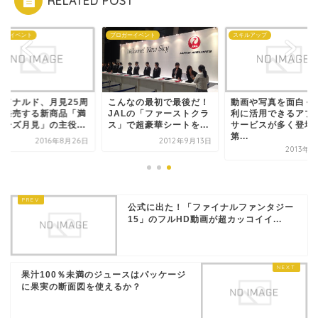
RELATED POST
ガーイベント
ブロガーイベント
スキルアップ
クドナルド、月見25周
こんなの最初で最後だ！
動画や写真を面白く
で発売する新商品「満
JALの「ファーストクラ
利に活用できるアプ
チーズ月見」の主役...
ス」で超豪華シートを...
サービスが多く登場
第...
2016年8月26日
2012年9月13日
2013年2
公式に出た！「ファイナルファンタジー
15」のフルHD動画が超カッコイイ...
果汁100％未満のジュースはパッケージ
に果実の断面図を使えるか？