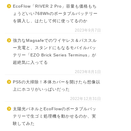
EcoFlow「RIVER 2 Pro」容量も価格もち
ょうどいい768Whのポータブルバッテリー
を購入し、はたして何に使ってるのか
2023年9月7日
強力なMagsafeでのワイヤレス＆パススル
ー充電と、スタンドにもなるモバイルバッ
テリー「EZO Brick Series Terminus」が
超絶気に入ってる
2023年8月1日
PS5の大掃除！本体カバーを開けたら想像以
上にホコリがいっぱいだった
2022年12月31日
太陽光パネルとEcoFlowのポータブルバッ
テリーで生ゴミ処理機を動かせるのか、実
験してみた