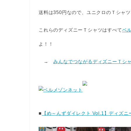
送料は350円なので、ユニクロのＴシャ
これらのディズニーＴシャツはすべて
ベ
よ！！
→
みんなでつながるディズニーＴシ
■
【め～んずダイレクト Vol.1】ディズ