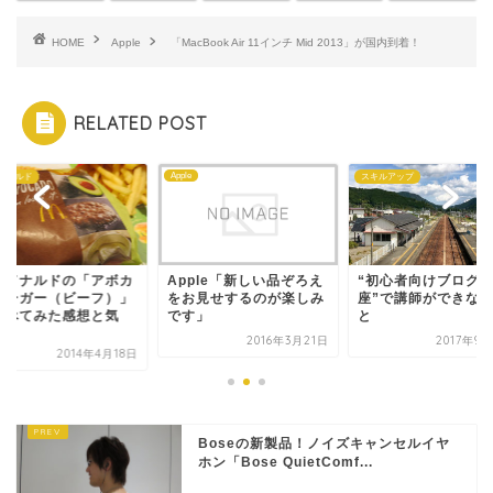
HOME
Apple
「MacBook Air 11インチ Mid 2013」が国内到着！
RELATED POST
Apple
ドナルド
スキルアップ
クドナルドの「アボカ
Apple「新しい品ぞろえ
“初心者向けブログ
バーガー（ビーフ）」
をお見せするのが楽しみ
座”で講師ができな
食べてみた感想と気
です」
と
.
2016年3月21日
2017年9
2014年4月18日
Boseの新製品！ノイズキャンセルイヤ
ホン「Bose QuietComf...