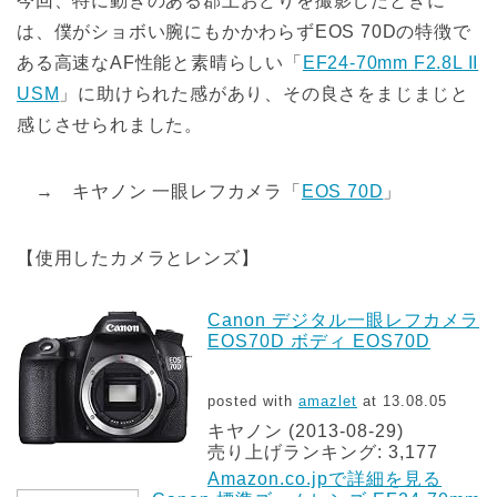
今回、特に動きのある郡上おどりを撮影したときに
は、僕がショボい腕にもかかわらずEOS 70Dの特徴で
ある高速なAF性能と素晴らしい「
EF24-70mm F2.8L II
USM
」に助けられた感があり、その良さをまじまじと
感じさせられました。
→ キヤノン 一眼レフカメラ「
EOS 70D
」
【使用したカメラとレンズ】
Canon デジタル一眼レフカメラ
EOS70D ボディ EOS70D
posted with
amazlet
at 13.08.05
キヤノン (2013-08-29)
売り上げランキング: 3,177
Amazon.co.jpで詳細を見る