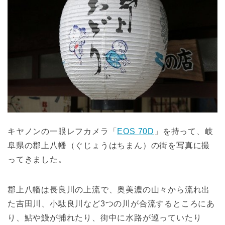
キヤノンの一眼レフカメラ「
EOS 70D
」を持って、岐
阜県の郡上八幡（ぐじょうはちまん）の街を写真に撮
ってきました。
郡上八幡は長良川の上流で、奥美濃の山々から流れ出
た吉田川、小駄良川など3つの川が合流するところにあ
り、鮎や鰻が捕れたり、街中に水路が巡っていたり