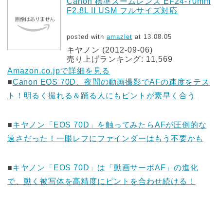
Canon 標準ズームレンズ EF24-70mm
F2.8L II USM フルサイズ対応
posted with
amazlet
at 13.08.05
キヤノン (2012-09-06)
売り上げランキング: 11,569
Amazon.co.jpで詳細を見る
■
Canon EOS 70D、夜間の動画撮影でAFの速度をテス
ト！明るく撮れる＆踊る人にもピントが素早く合う
■
キヤノン「EOS 70D」を触ってみたらAFが圧倒的な
速さだった！一眼レフにファインダーはもう不要かも
■
キヤノン「EOS 70D」は「動画サーボAF」の進化
で、動く被写体を高精度にピントを合わせ続ける！