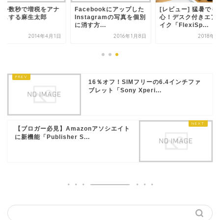
ずか数秒で増税をアナ
Facebookにアップした
[レビュー] 猛暑でも
ンスする麻生太郎
Instagramの写真を個別
心！デスク付きエア
に消す方...
イク「FlexiSp...
2014年4月1日
2016年1月8日
2018年
16％オフ！SIMフリーの6.4インチファ
ブレット「Sony Xperi...
【ブロガー必見】Amazonアソシエイト
に新機能「Publisher S...