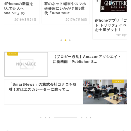
いiPhoneの新型を
家のネット端末やスマホ
ち望んでた人へ
研修用にいかが？第5世
Phone SE」の...
代「iPod touc...
2016年3月24日
2017年7月16日
iPhoneアプリ『ゴ
ト トリック』イベン
お土産ゲット！
2011年1
【ブロガー必見】Amazonアソシエイト
に新機能「Publisher S...
「SmartNews」の株式会社ゴクロを取
材！君はエスカレーターに乗って...