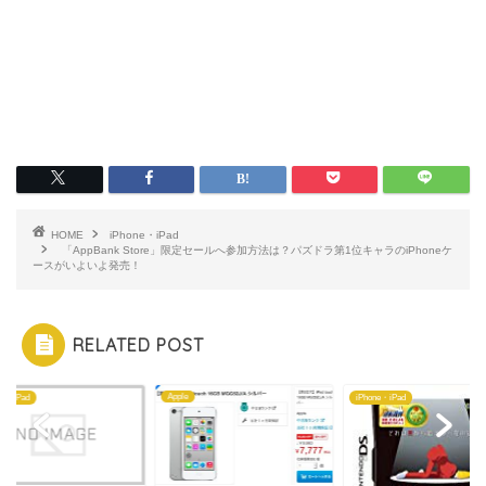
HOME
iPhone・iPad
「AppBank Store」限定セールへ参加方法は？パズドラ第1位キャラのiPhoneケ
ースがいよいよ発売！
RELATED POST
Apple
ne・iPad
iPhone・iPad