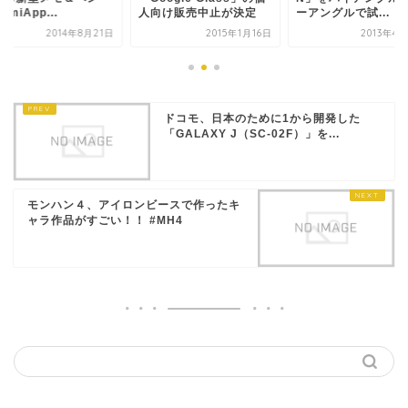
amiApp...
人向け販売中止が決定
ーアングルで試...
2014年8月21日
2015年1月16日
2013年4
ドコモ、日本のために1から開発した
「GALAXY J（SC-02F）」を...
モンハン４、アイロンビースで作ったキ
ャラ作品がすごい！！ #MH4