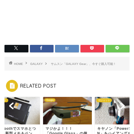
HOME
GALAXY
サムスン「GALAXY Gear」、今すぐ購入可能！
RELATED POST
Google
ェット
ガジェット
uetoothでスマホとつ
マジかよ！！！
キヤノン「PowerSh
がる新型メモ＆ペン
「Google Glass」の個
N」をハイアングル