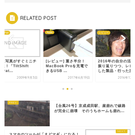
RELATED POST
Apple
ne・iPad
レビュー
った写真がすぐミニチ
[レビュー] 重さ半分！
2016年の自分の活
に！「TiltShift
MacBook Proを充電で
振り返りつつ、レビ
erat...
きるUSB ...
した製品・行った旅先.
2009年9月3日
2017年6月19日
2016年12
【台風26号】京成成田駅、崖崩れで線路
が完全に崩壊 そのうちホームも崩れ...
スマホのツールが「まどマギ」になる！