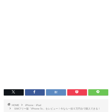
HOME
iPhone・iPad
SIMフリー版「iPhone 5c」をレビュー！今なら一括５万円台で購入できる！