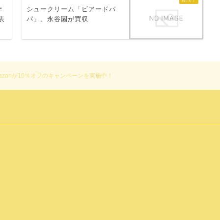
年
シュークリーム「ビアードパ
表
パ」、永谷園が買収
！Amazonが10％オフのキャンペーンを実施中！