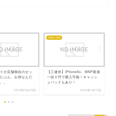
iPhone・iPad
お
9
ドが店舗独自のセッ
【三連休】iPhone5s、MNP新規
I
たぶん、お得なんだ
一括０円で購入可能！キャッシ
（
。。
ュバックもあり！
2013年5月25日
2014年1月13日