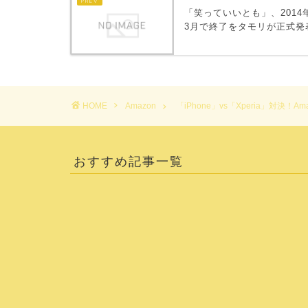
「笑っていいとも」、2014
3月で終了をタモリが正式発
HOME
Amazon
「iPhone」vs「Xperia」対決
おすすめ記事一覧