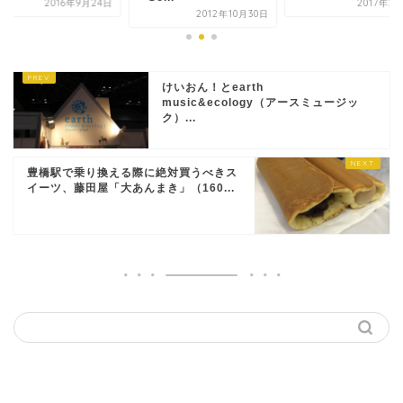
2016年9月24日
2017年2
2012年10月30日
けいおん！とearth
music&ecology（アースミュージッ
ク）...
豊橋駅で乗り換える際に絶対買うべきス
イーツ、藤田屋「大あんまき」（160...