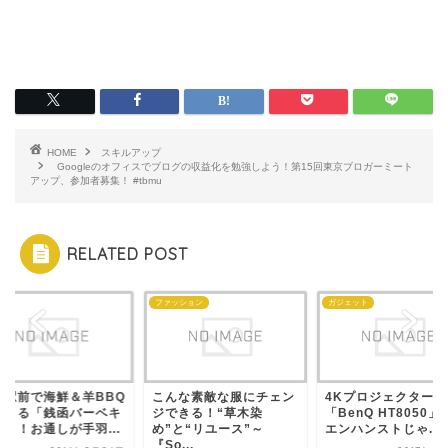
HOME
スキルアップ
Googleのオフィスでブログの収益化を勉強しよう！第15回東京ブロガーミート
アップ、参加者募集！ #tbmu
RELATED POST
メ
ファッション
ガジェット
橋駅前で海鮮＆羊BBQ
こんな素敵な服にチェン
4Kプロジェクター
できる「銭函バーベキ
ジできる！“草木染
「BenQ HT8050」
ー」！お通しが手羽...
め”と“リユース”～
エンハンストじゃ...
『So...