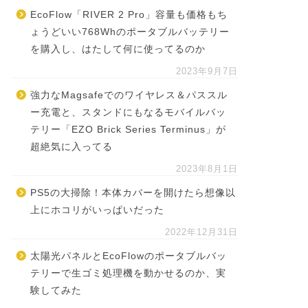
EcoFlow「RIVER 2 Pro」容量も価格もち
ょうどいい768Whのポータブルバッテリー
を購入し、はたして何に使ってるのか
2023年9月7日
強力なMagsafeでのワイヤレス＆パススル
ー充電と、スタンドにもなるモバイルバッ
テリー「EZO Brick Series Terminus」が
超絶気に入ってる
2023年8月1日
PS5の大掃除！本体カバーを開けたら想像以
上にホコリがいっぱいだった
2022年12月31日
太陽光パネルとEcoFlowのポータブルバッ
テリーで生ゴミ処理機を動かせるのか、実
験してみた