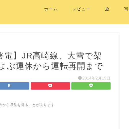
ホーム
レビュー
旅
写
終電】JR高崎線、大雪で架
およぶ運休から運転再開まで
2014年2月15日
告から収益を得ることがあります