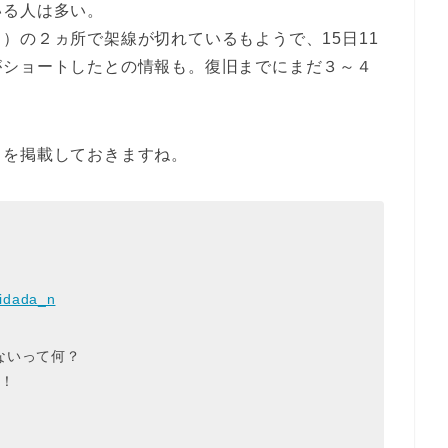
いる人は多い。
）の２ヵ所で架線が切れているもようで、15日11
がショートしたとの情報も。復旧までにまだ３～４
トを掲載しておきますね。
idada_n
ないって何？
？！