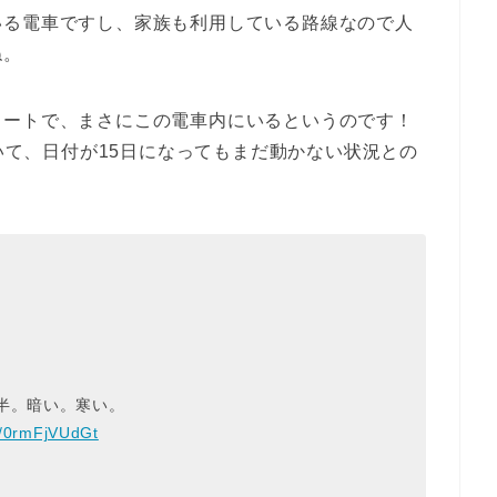
いる電車ですし、家族も利用している路線なので人
ね。
イートで、まさにこの電車内にいるというのです！
ていて、日付が15日になってもまだ動かない状況との
半。暗い。寒い。
co/0rmFjVUdGt