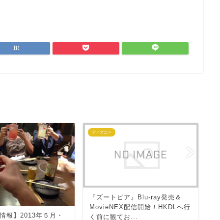
ディズニー
デ
G
『ズートピア』Blu-ray発売＆
号
MovieNEX配信開始！HKDLへ行
情報】2013年５月・
#
く前に観てお...