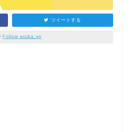
ツイートする
で
Follow asuka_xp