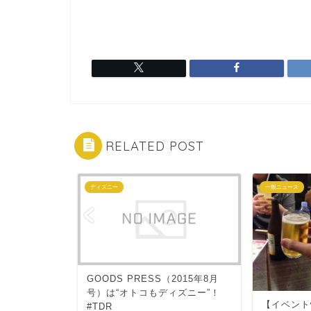
RELATED POST
ディズニー
一般ニュース
ray発売＆
GOODS PRESS（2015年8月
始！HKDLへ行
号）は“オトコもディズニー”！
【イベント
#TDR