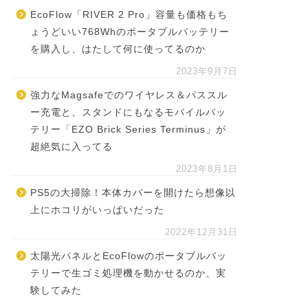
EcoFlow「RIVER 2 Pro」容量も価格もち
ょうどいい768Whのポータブルバッテリー
を購入し、はたして何に使ってるのか
2023年9月7日
強力なMagsafeでのワイヤレス＆パススル
ー充電と、スタンドにもなるモバイルバッ
テリー「EZO Brick Series Terminus」が
超絶気に入ってる
2023年8月1日
PS5の大掃除！本体カバーを開けたら想像以
上にホコリがいっぱいだった
2022年12月31日
太陽光パネルとEcoFlowのポータブルバッ
テリーで生ゴミ処理機を動かせるのか、実
験してみた