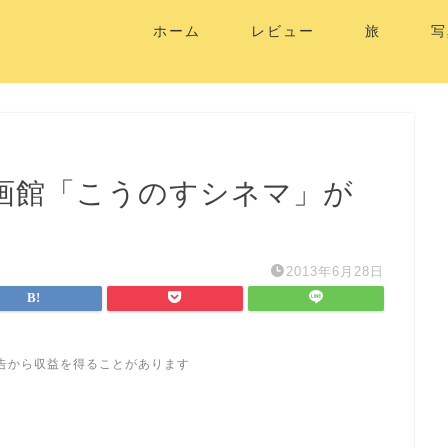
ホーム
レビュー
旅
写
画館「こうのすシネマ」が
2013年6月28日
告から収益を得ることがあります