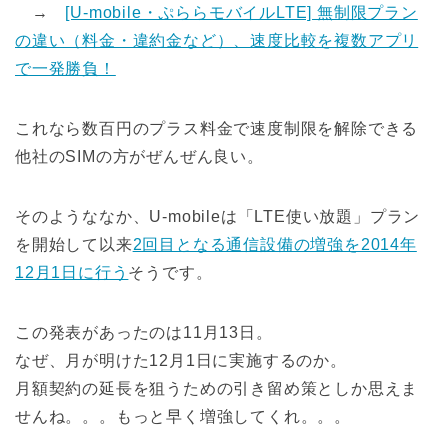
→
[U-mobile・ぷららモバイルLTE] 無制限プラン
の違い（料金・違約金など）、速度比較を複数アプリ
で一発勝負！
これなら数百円のプラス料金で速度制限を解除できる
他社のSIMの方がぜんぜん良い。
そのようななか、U-mobileは「LTE使い放題」プラン
を開始して以来
2回目となる通信設備の増強を2014年
12月1日に行う
そうです。
この発表があったのは11月13日。
なぜ、月が明けた12月1日に実施するのか。
月額契約の延長を狙うための引き留め策としか思えま
せんね。。。もっと早く増強してくれ。。。