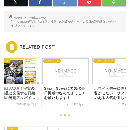
HOME
一般ニュース
[U-mobile評判] 「LTE使い放題」の速度が遅すぎて２回目の通信設備の増強へ →
でも遅いんでしょ？
RELATED POST
ニュース
一般ニュース
カフェ・スイーツ
務地はJAXA！宇宙の
SmartNewsにてほぼ毎
ホワイトデーに見た
工衛星と交信する日給
日掲載中なのでよろしく
驚かせたい！サプラ
万円の特別アルバイ...
お願いします！
のある人気お返しギ
2015年3月2日
2015年6月7日
2013年2