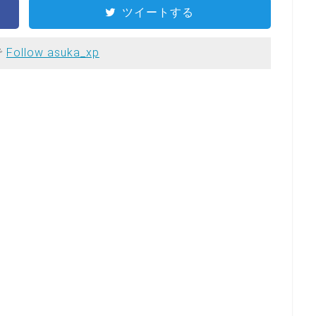
ツイートする
で
Follow asuka_xp