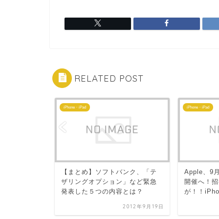
RELATED POST
iPhone・iPad
iPhone・iPad
６月24日発
【まとめ】ソフトバンク、「テ
Apple、
だ！
ザリングオプション」など緊急
開催へ！招
発表した５つの内容とは？
が！！iPho
2010年6月8日
2012年9月19日