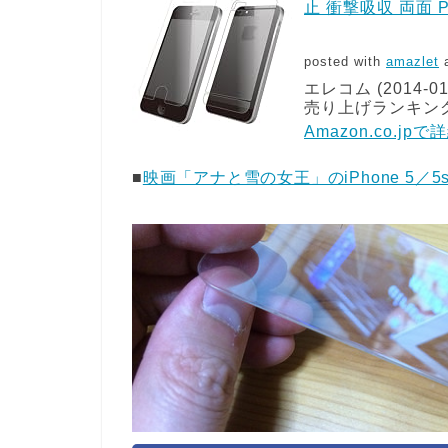
止 衝撃吸収 両面 P
posted with
amazlet
a
エレコム (2014-01
売り上げランキング: 
Amazon.co.jp
■
映画「アナと雪の女王」のiPhone 5／