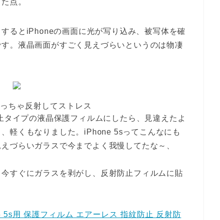
った点。
るとiPhoneの画面に光が写り込み、被写体を確
です。液晶画面がすごく見えづらいというのは物凄
っちゃ反射してストレス
防止タイプの液晶保護フィルムにしたら、見違えたよ
軽くもなりました。iPhone 5sってこんなにも
見えづらいガラスで今までよく我慢してたな～、
、今すぐにガラスを剥がし、反射防止フィルムに貼
ne5 5s用 保護フィルム エアーレス 指紋防止 反射防