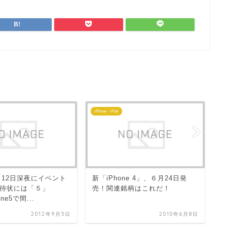
iPhone・iPad
iP
【
9月12日深夜にイベント
新「iPhone 4」、６月24日発
ザ
待状には「５」
売！関連銘柄はこれだ！
発
ne5で間...
2012年9月5日
2010年6月8日