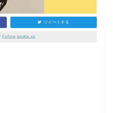
ツイートする
で
Follow asuka_xp