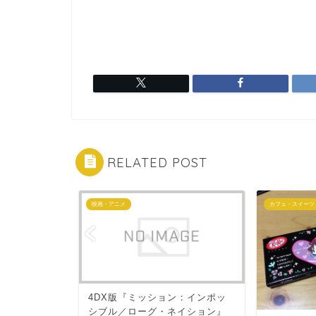
RELATED POST
映画・アニメ
カフェ・スイーツ
ケースを持っ
4DX版『ミッション：インポッ
用できるド
シブル／ローグ・ネイション』