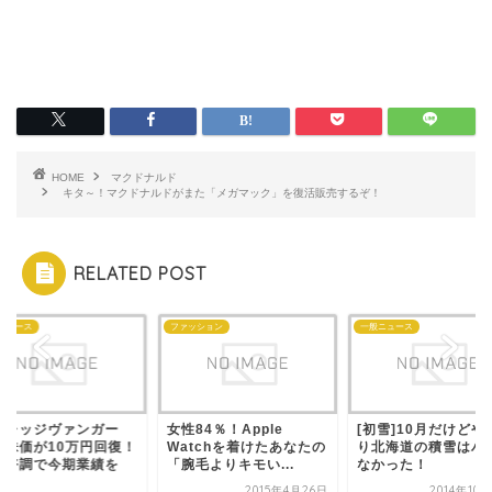
HOME
マクドナルド
キタ～！マクドナルドがまた「メガマック」を復活販売するぞ！
RELATED POST
ニュース
ファッション
一般ニュース
ィレッジヴァンガー
女性84％！Apple
[初雪]10月だけどや
、株価が10万円回復！
Watchを着けたあなたの
り北海道の積雪はハ
上好調で今期業績を
「腕毛よりキモい...
なかった！
.
2015年4月26日
2014年10