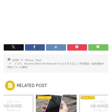
HOME
iPhone・iPad
ドコモ、iPad AirとiPad mini Retinaモデルを６月２日より予約開始！端末価格や
料金プランを解説
RELATED POST
e
iPhone・iPad
iPhone・iPad