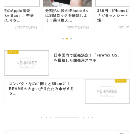
13年のApple福袋
分割払い後のiPhone 6s
380円！iPhoneに
ucky Bag」、中身
はSIMロックを解除しよ
「ピタッとシート」
当たりを...
う！乗り換え...
場！
2012年12月9日
2018年1月21日
2010年1
日本国内で販売決定！「Firefox OS」
を搭載した開発用スマホ
コンパクトなのに開くと85cmに！
BEAMSの大きい折りたたみ傘が６月
２...