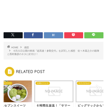
HOME
感想
6月21日公開の映画『超高速！参勤交代』を試写した感想 佐々木蔵之介の殺陣
と西村雅彦のネタに釘付け！
RELATED POST
ェ・スイーツ
企画イベント
マクドナルド
き氷セブンスイーツ
６時間生放送！「サマー
ビッグマックからマ