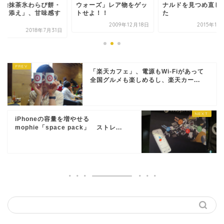
宇治抹茶氷わらび餅・
ウォーズ」レア物をゲッ
ナルドを見つめ直し
んこ添え」、甘味感す
トせよ！！
た
.
2009年12月18日
2015年11
2018年7月31日
「楽天カフェ」、電源もWi-Fiがあって
全国グルメも楽しめるし、楽天カー...
iPhoneの容量を増やせる
mophie「space pack」 ストレ...