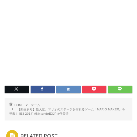
HOME
ゲーム
【動画あり】任天堂、マリオのステージを作れるゲーム「MARIO MAKER」を
発表！ [E3 2014] #NintendoE3JP #任天堂
RELATED POST