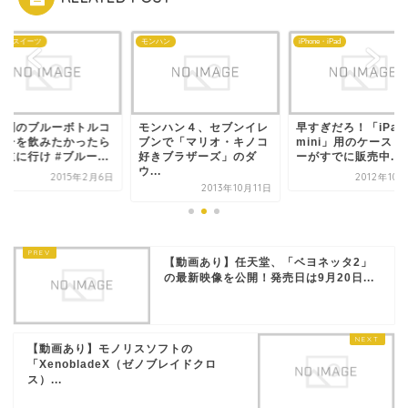
ェ・スイーツ
モンハン
iPhone・iPad
行列のブルーボトルコ
モンハン４、セブンイレ
早すぎだろ！「iPad
ヒーを飲みたかったら
ブンで「マリオ・キノコ
mini」用のケース・
道に行け #ブルー...
好きブラザーズ」のダ
ーがすでに販売中...
ウ...
2015年2月6日
2012年10
2013年10月11日
【動画あり】任天堂、「ベヨネッタ2」
の最新映像を公開！発売日は9月20日...
【動画あり】モノリスソフトの
「XenobladeX（ゼノブレイドクロ
ス）...