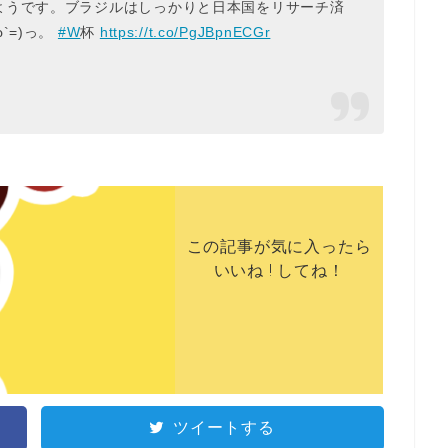
ようです。ブラジルはしっかりと日本国をリサーチ済
`=)っ。
#W
杯
https://t.co/PgJBpnECGr
この記事が気に入ったら
いいね ! してね！
ツイートする