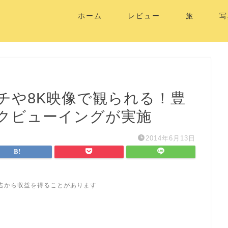
ホーム
レビュー
旅
写
チや8K映像で観られる！豊
クビューイングが実施
2014年6月13日
告から収益を得ることがあります