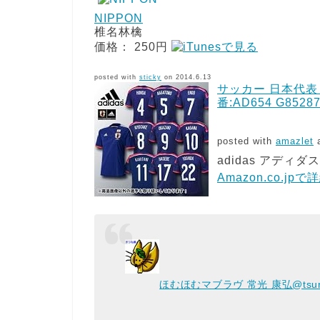
NIPPON
椎名林檎
価格： 250円
posted with
sticky
on 2014.6.13
サッカー 日本代表
番:AD654 G8528
posted with
amazlet
a
adidas アディダス
Amazon.co.jp
ほむほむマブラヴ 常光 康弘
@tsu