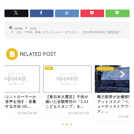
HOME
PS4
白い『PS4』本体（グレイシャー・ホワイト）、2014年10月9日に発売決定！
RELATED POST
LINE
ファッション
S4のコントローラーか
【東日本大震災】子供が
剛力彩芽が女優部門
出る音声を消す・音量
描いた全額寄付の「3.11
アットコスメ「ベス
節する方法 #D...
こどもスタンプ」を...
ューティストアワー
ド」...
2015年3月3日
2014年3月11日
2012年1