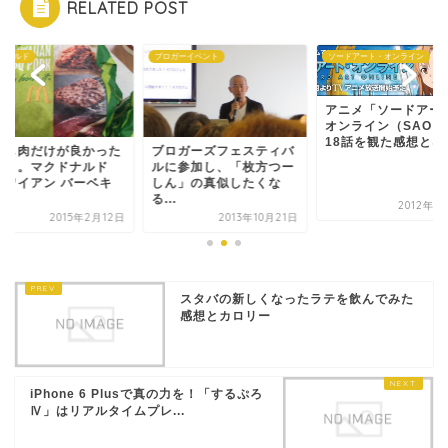
RELATED POST
ドナルド
ブロガーイベント
ソードアート・オンライン
アニメ「ソードアー
オンライン（SAO）
18話を観た感想とネ..
ぐし肉だけが良かった
ブロガーズフェスティバ
ぁ～。マクドナルド
ルに参加し、「枚方つー
ハワイアン バーベキ
しん」の真似したくな
.
る...
2012年1
2015年2月12日
2013年10月21日
スタバの新しくなったラテを飲んでみた
感想とカロリー
iPhone 6 Plusで真の力を！「するぷろ
Ⅳ」はリアルタイムプレ...