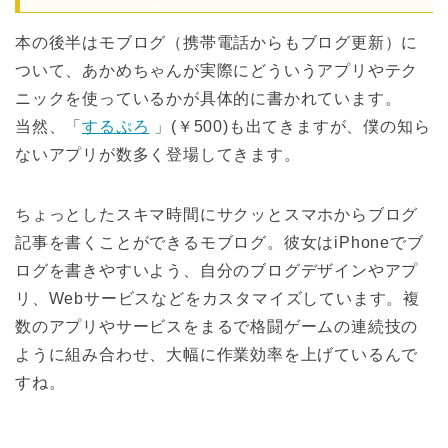
本の後半はモブログ（携帯電話からもブログ更新）に
ついて、あかめちゃんが実際にどういうアプリやテク
ニックを使っているかが具体的に書かれています。
当然、「
するぷろ
」(￥500)も出てきますが、僕の知ら
ないアプリが数多く登場してきます。
ちょっとしたスキマ時間にサクッとスマホからブログ
記事を書くことができるモブログ。彼女はiPhoneでブ
ログを書きやすいよう、自分のブログデザインやアプ
リ、Webサービスなどをカスタマイズしています。複
数のアプリやサービスをまるで格闘ゲームの連続技の
ように組み合わせ、大幅に作業効率を上げているんで
すね。