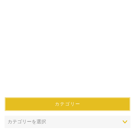
カテゴリー