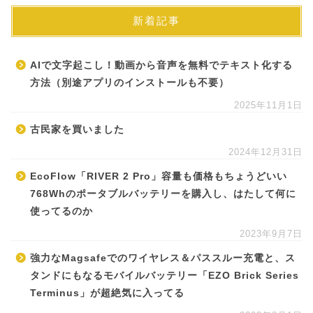
新着記事
AIで文字起こし！動画から音声を無料でテキスト化する
方法（別途アプリのインストールも不要）
2025年11月1日
古民家を買いました
2024年12月31日
EcoFlow「RIVER 2 Pro」容量も価格もちょうどいい
768Whのポータブルバッテリーを購入し、はたして何に
使ってるのか
2023年9月7日
強力なMagsafeでのワイヤレス＆パススルー充電と、ス
タンドにもなるモバイルバッテリー「EZO Brick Series
Terminus」が超絶気に入ってる