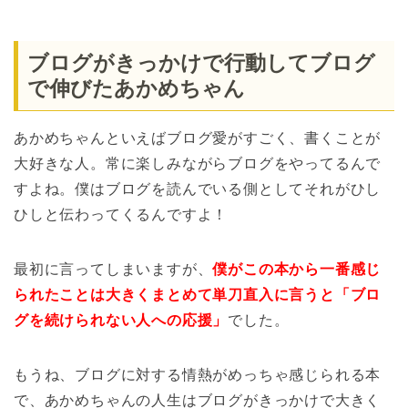
ブログがきっかけで行動してブログ
で伸びたあかめちゃん
あかめちゃんといえばブログ愛がすごく、書くことが
大好きな人。常に楽しみながらブログをやってるんで
すよね。僕はブログを読んでいる側としてそれがひし
ひしと伝わってくるんですよ！
最初に言ってしまいますが、
僕がこの本から一番感じ
られたことは大きくまとめて単刀直入に言うと「ブロ
グを続けられない人への応援」
でした。
もうね、ブログに対する情熱がめっちゃ感じられる本
で、あかめちゃんの人生はブログがきっかけで大きく