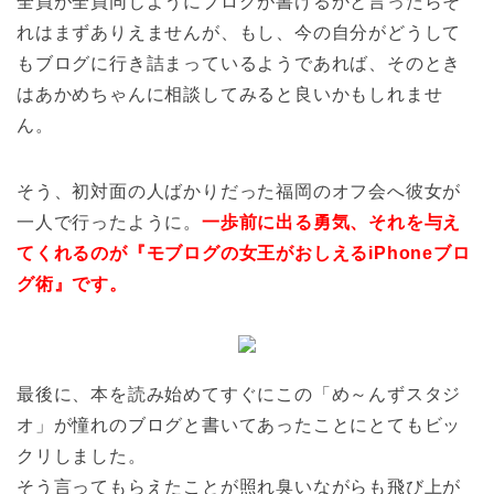
全員が全員同じようにブログが書けるかと言ったらそ
れはまずありえませんが、もし、今の自分がどうして
もブログに行き詰まっているようであれば、そのとき
はあかめちゃんに相談してみると良いかもしれませ
ん。
そう、初対面の人ばかりだった福岡のオフ会へ彼女が
一人で行ったように。
一歩前に出る勇気、それを与え
てくれるのが『モブログの女王がおしえるiPhoneブロ
グ術』です。
最後に、本を読み始めてすぐにこの「め～んずスタジ
オ」が憧れのブログと書いてあったことにとてもビッ
クリしました。
そう言ってもらえたことが照れ臭いながらも飛び上が