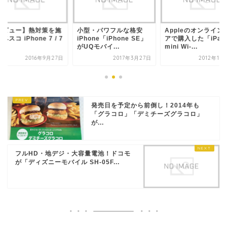
レビュー】熱対策を施
小型・パワフルな格安
Appleのオンライン
ベスコ iPhone 7 / 7
iPhone「iPhone SE」
アで購入した「iPad
...
がUQモバイ...
mini Wi-...
2016年9月27日
2017年3月27日
2012年10
発売日を予定から前倒し！2014年も
「グラコロ」「デミチーズグラコロ」
が...
フルHD・地デジ・大容量電池！ドコモ
が「ディズニーモバイル SH-05F...