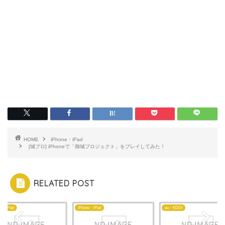
HOME
iPhone・iPad
[城プロ] iPhoneで「御城プロジェクト」をプレイしてみた！
RELATED POST
ne・iPad
iPhone・iPad
au・KDDI