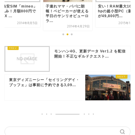
の格安SIM「mineo」
子連れママ・パパに朗
安い！RAM最大16G
申込み！月額800円で
報！ベビーカーが使える
hpの超小型PC（新
AX ...
平日のサンリオピューロ
が49,800円...
ラ...
2014年8月5日
2015年10
2014年4月29日
モンハン4G、更新データ Ver1.2 を配信
開始！不正なギルドクエスト...
東京ディズニーシー「セイリングデイ・
ブッフェ」は事前に予約できる3,09...