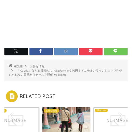
HOME
お得な情報
「Xperia」など８機種のスマホがたった540円！ドコモオンラインショップが信
じられない日替わりセールを開催 #docomo
RELATED POST
Windows
KDDI
お得な情報