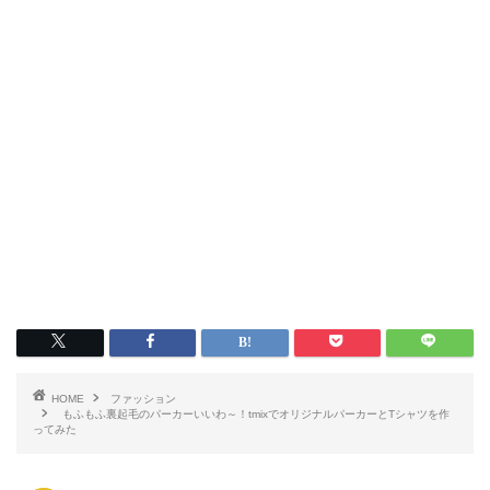
HOME
ファッション
もふもふ裏起毛のパーカーいいわ～！tmixでオリジナルパーカーとTシャツを作
ってみた