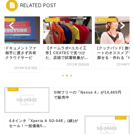
RELATED POST
ガーイベント
ガジェット
便利なサービス
画やドキュメントファ
【チームラボ×ユカイ工
[クックパッド] 旅行
ルを相手に渡さず共有
学】CEATECで見つけ
ートのオススメプラ
きるクラウドサービ
た、店頭で試着映像が...
探せる・作れる「H..
.
2012年10月6日
2014年10
2013年10月18日
SIMフリーの「Nexus 4」が14,465円
で販売中
4.6インチ「Xperia A SO-04E」(緑)が
セール！一括価格5...