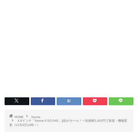
HOME
Xperia
4.6インチ「Xperia A SO-04E」(緑)がセール！一括価格5,400円で新規・機種変
更（12月4日14時～）