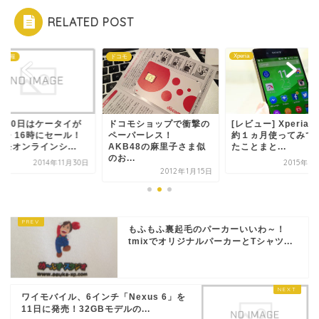
RELATED POST
Xperia
な情報
ドコモ
1月30日はケータイが
ドコモショップで衝撃の
[レビュー] Xperia 
4時・16時にセール！
ペーパーレス！
約１ヵ月使ってみて
モオンラインシ...
AKB48の麻里子さま似
たことまと...
のお...
2014年11月30日
2015年7
2012年1月15日
もふもふ裏起毛のパーカーいいわ～！
tmixでオリジナルパーカーとTシャツ...
ワイモバイル、6インチ「Nexus 6」を
11日に発売！32GBモデルの...