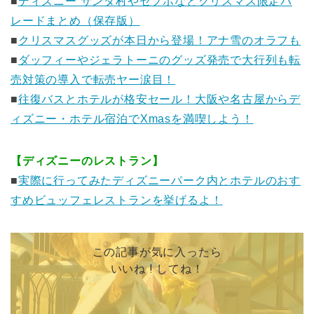
■
ディズニー サンタ村やセブポなどクリスマス限定パ
レードまとめ（保存版）
■
クリスマスグッズが本日から登場！アナ雪のオラフも
■
ダッフィーやジェラトーニのグッズ発売で大行列も転
売対策の導入で転売ヤー涙目！
■
往復バスとホテルが格安セール！大阪や名古屋からデ
ィズニー・ホテル宿泊でXmasを満喫しよう！
【ディズニーのレストラン】
■
実際に行ってみたディズニーパーク内とホテルのおす
すめビュッフェレストランを挙げるよ！
この記事が気に入ったら
いいね ! してね！