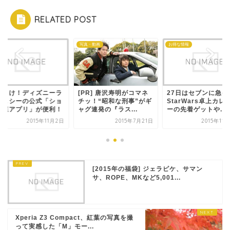
RELATED POST
id
写真・動画
お得な情報
れとけ！ディズニーラ
[PR] 唐沢寿明がコマネ
27日はセブンに急げ
ド＆シーの公式「ショ
チッ！“昭和な刑事”がギ
StarWars卓上カレ
抽選アプリ」が便利！
ャグ連発の『ラス...
ーの先着ゲットや...
2015年11月2日
2015年7月21日
2015年11
[2015年の福袋] ジェラピケ、サマン
サ、ROPE、MKなど5,001...
Xperia Z3 Compact、紅葉の写真を撮
って実感した「M」モー...