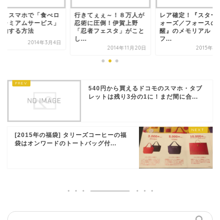
単！スマホで「食べロ
行きてぇぇ～！８万人が
レア確定！『スター
プレミアムサービス」
忍術に圧倒！伊賀上野
ォーズ／フォースの
解約する方法
「忍者フェスタ」がこと
醒』のメモリアル・
し...
フ...
2014年3月4日
2014年11月20日
2015年1
540円から買えるドコモのスマホ・タブ
レットは残り3分の1に！まだ間に合...
[2015年の福袋] タリーズコーヒーの福
袋はオンワードのトートバッグ付...