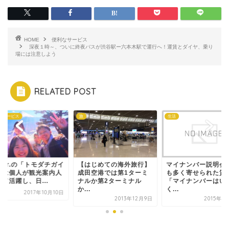
HOME
便利なサービス
深夜１時～、ついに終夜バスが渋谷駅ー六本木駅で運行へ！運賃とダイヤ、乗り
場には注意しよう
RELATED POST
なサービス
旅
生活
ber.の「トモダチガイ
【はじめての海外旅行】
マイナンバー説明会
」は個人が観光案内人
成田空港では第1ターミ
も多く寄せられた質
て活躍し、日...
ナルか第2ターミナル
「マイナンバーはい
か...
く...
2017年10月10日
2013年12月9日
2015年1