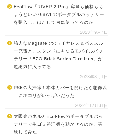
EcoFlow「RIVER 2 Pro」容量も価格もち
ょうどいい768Whのポータブルバッテリー
を購入し、はたして何に使ってるのか
2023年9月7日
強力なMagsafeでのワイヤレス＆パススル
ー充電と、スタンドにもなるモバイルバッ
テリー「EZO Brick Series Terminus」が
超絶気に入ってる
2023年8月1日
PS5の大掃除！本体カバーを開けたら想像以
上にホコリがいっぱいだった
2022年12月31日
太陽光パネルとEcoFlowのポータブルバッ
テリーで生ゴミ処理機を動かせるのか、実
験してみた