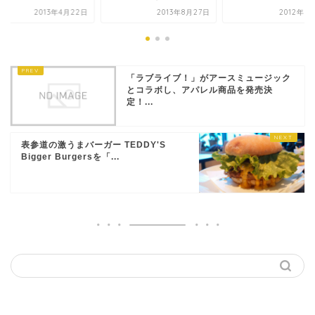
2013年4月22日
2013年8月27日
2012年1
「ラブライブ！」がアースミュージック
とコラボし、アパレル商品を発売決
定！...
表参道の激うまバーガー TEDDY'S
Bigger Burgersを「...