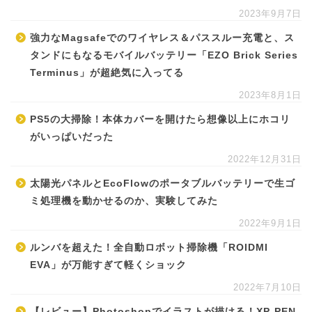
2023年9月7日
強力なMagsafeでのワイヤレス＆パススルー充電と、ス
タンドにもなるモバイルバッテリー「EZO Brick Series
Terminus」が超絶気に入ってる
2023年8月1日
PS5の大掃除！本体カバーを開けたら想像以上にホコリ
がいっぱいだった
2022年12月31日
太陽光パネルとEcoFlowのポータブルバッテリーで生ゴ
ミ処理機を動かせるのか、実験してみた
2022年9月1日
ルンバを超えた！全自動ロボット掃除機「ROIDMI
EVA」が万能すぎて軽くショック
2022年7月10日
【レビュー】Photoshopでイラストが描ける！XP-PEN