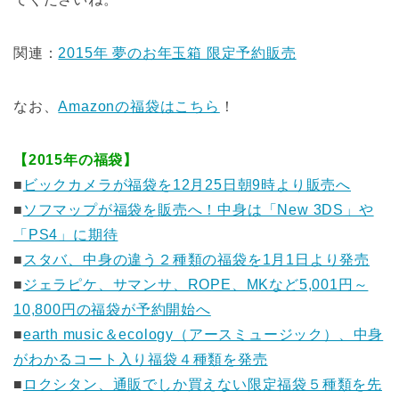
関連：
2015年 夢のお年玉箱 限定予約販売
なお、
Amazonの福袋はこちら
！
【2015年の福袋】
■
ビックカメラが福袋を12月25日朝9時より販売へ
■
ソフマップが福袋を販売へ！中身は「New 3DS」や
「PS4」に期待
■
スタバ、中身の違う２種類の福袋を1月1日より発売
■
ジェラピケ、サマンサ、ROPE、MKなど5,001円～
10,800円の福袋が予約開始へ
■
earth music＆ecology（アースミュージック）、中身
がわかるコート入り福袋４種類を発売
■
ロクシタン、通販でしか買えない限定福袋５種類を先