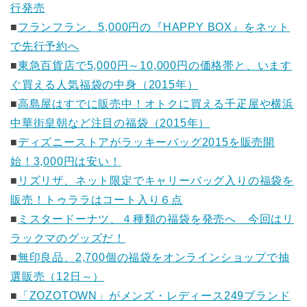
行発売
■
フランフラン、5,000円の『HAPPY BOX』をネット
で先行予約へ
■
東急百貨店で5,000円～10,000円の価格帯と、います
ぐ買える人気福袋の中身（2015年）
■
高島屋はすでに販売中！オトクに買える千疋屋や横浜
中華街皇朝など注目の福袋（2015年）
■
ディズニーストアがラッキーバッグ2015を販売開
始！3,000円は安い！
■
リズリザ、ネット限定でキャリーバッグ入りの福袋を
販売！トゥララはコート入り６点
■
ミスタードーナツ、４種類の福袋を発売へ 今回はリ
ラックマのグッズだ！
■
無印良品、2,700個の福袋をオンラインショップで抽
選販売（12日～）
■
「ZOZOTOWN」がメンズ・レディース249ブランド