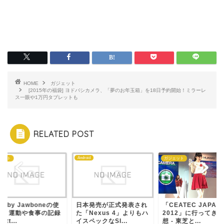
HOME
ガジェット
[2015年の福袋] ヨドバシカメラ、「夢のお年玉箱」を18日予約開始！ミラーレ
ス一眼や1万円タブレットも
RELATED POST
Android
ェット
ガジェット
P by Jawboneの使
日本発売が正式発表され
「CEATEC JAPAN
方】運動や食事の記録
た「Nexus 4」よりもハ
2012」に行ってき
itt...
イスペックなSI...
想 - 東芝と...