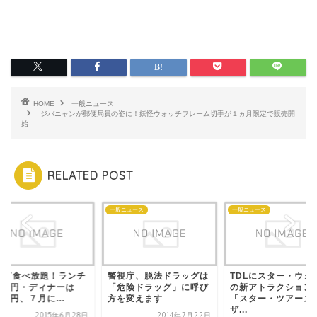
HOME
一般ニュース
ジバニャンが郵便局員の姿に！妖怪ウォッチフレーム切手が１ヵ月限定で販売開
始
RELATED POST
メ
一般ニュース
一般ニュース
なぎ食べ放題！ランチ
警視庁、脱法ドラッグは
TDLにスター・ウォ
800円・ディナーは
「危険ドラッグ」に呼び
の新アトラクション
900円、７月に...
方を変えます
「スター・ツアーズ
ザ...
2015年6月28日
2014年7月22日