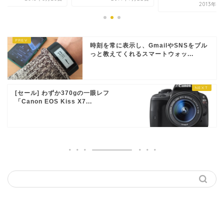
2013年4
時刻を常に表示し、GmailやSNSをブル
っと教えてくれるスマートウォッ...
[セール] わずか370gの一眼レフ
「Canon EOS Kiss X7...