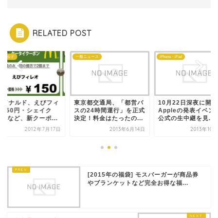
RELATED POST
ドナルド
一般ニュース
iPhone・iPad
クドナルド、えびフィ
東京都交通局、「都営バ
10月22日深夜に開
オ150円・シェイク
スの24時間運行」を正式
Appleの発表イベン
0円など、新クーポ...
決定！料金はたったの...
公式の生中継を見...
2012年7月17日
2013年6月14日
2013年10
[2015年の福袋] モスバーガーが商品券
やブランケットなど完全お得な福...