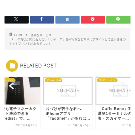
HOME
便利なサービス
年賀状が間に合わない！いや、アナ雪や写真など簡単にデザインして翌日発送の
ネットプリントがあるでしょ！
RELATED POST
ガーイベント
iPhone・iPad
便利なサービス
こでも電子マネー＆ク
片づけが苦手な君へ。
「Caffe Bene」羽
ジット決済できる
iPhoneアプリ
港第1ターミナルの
ncredist」で、...
「TagShelf」があれば...
奥・スカイマー...
2013年4月12日
2015年1月26日
2016年