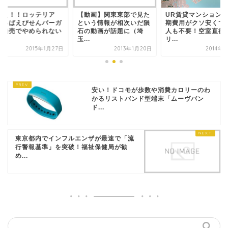
げぇ！！ロッテリア
【動画】関東東部で見た
UR賃貸マンション
かっぱえびせんバーガ
という情報が相次いだ隕
期費用がクソ安くて
」発売でやめられない
石の動画が話題に（埼
人も不要！空室直後
.
玉...
リ...
2015年1月27日
2013年1月20日
2014年
安い！ドコモが歩数や消費カロリーのわ
かるリストバンド型端末「ムーヴバン
ド...
東京都内でインフルエンザが最速で「流
行警報基準」を突破！福祉保健局が勧
め...