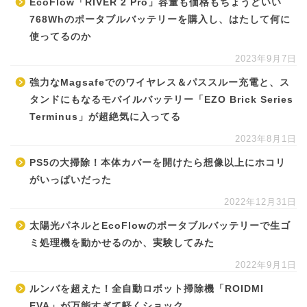
EcoFlow「RIVER 2 Pro」容量も価格もちょうどいい
768Whのポータブルバッテリーを購入し、はたして何に
使ってるのか
2023年9月7日
強力なMagsafeでのワイヤレス＆パススルー充電と、ス
タンドにもなるモバイルバッテリー「EZO Brick Series
Terminus」が超絶気に入ってる
2023年8月1日
PS5の大掃除！本体カバーを開けたら想像以上にホコリ
がいっぱいだった
2022年12月31日
太陽光パネルとEcoFlowのポータブルバッテリーで生ゴ
ミ処理機を動かせるのか、実験してみた
2022年9月1日
ルンバを超えた！全自動ロボット掃除機「ROIDMI
EVA」が万能すぎて軽くショック