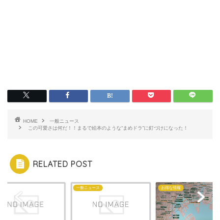
HOME
一般ニュース
この可愛さは何だ！！まるで絵本のような“まめドラ”に釘づけになった！
RELATED POST
メ
一般ニュース
お得な情報