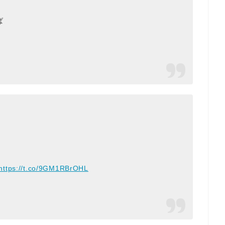
ば
https://t.co/9GM1RBrOHL