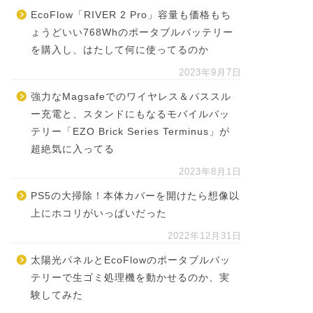
EcoFlow「RIVER 2 Pro」容量も価格もち
ょうどいい768Whのポータブルバッテリー
を購入し、はたして何に使ってるのか
2023年9月7日
強力なMagsafeでのワイヤレス＆パススル
ー充電と、スタンドにもなるモバイルバッ
テリー「EZO Brick Series Terminus」が
超絶気に入ってる
2023年8月1日
PS5の大掃除！本体カバーを開けたら想像以
上にホコリがいっぱいだった
2022年12月31日
太陽光パネルとEcoFlowのポータブルバッ
テリーで生ゴミ処理機を動かせるのか、実
験してみた