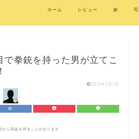
ホーム
レビュー
旅
写
目で拳銃を持った男が立てこ
！
2015年2月7日
告から収益を得ることがあります