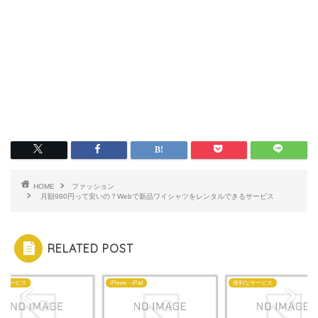
HOME
ファッション
月額980円って安いの？Webで新品ワイシャツをレンタルできるサービス
RELATED POST
なサービス
iPhone・iPad
便利なサービス