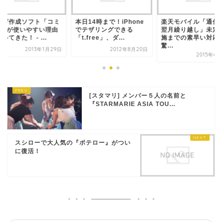
ンガ作成ソフト「コミ
本日14時まで！iPhone
楽天モバイル「通信
o!」が使いやすい理由
でテザリングできる
翌月繰り越し」未定
いてきた！ - ...
「t.free」、ダ...
施までの素早い対応
驚...
2013年1月29日
2012年8月20日
2015年4
[スタマリ] メンバー５人の名前と
『STARMARIE ASIA TOU...
スシローで大人気の『ポテロー』がつい
に復活！